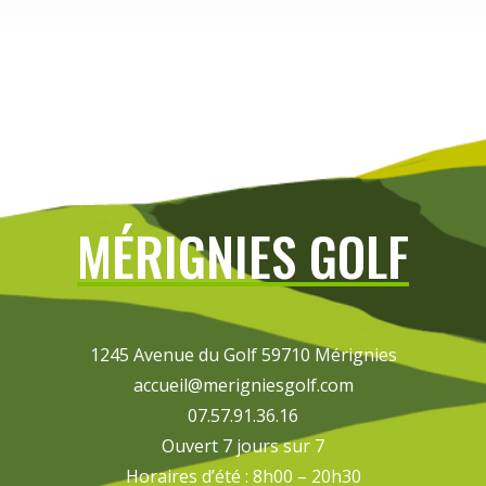
MÉRIGNIES GOLF
1245 Avenue du Golf 59710 Mérignies
accueil@merigniesgolf.com
07.57.91.36.16
Ouvert 7 jours sur 7
Horaires d’été : 8h00 – 20h30