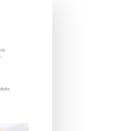
 sa
y
ilisés