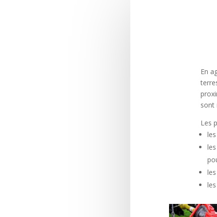
En ag
terre
proxi
sont 
Les p
les
les
pou
les
les