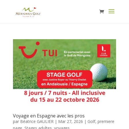
Voyage en Espagne avec les pros
par
Béatrice GAULIER
|
Mar 27, 2026
|
Golf
,
premiere
page
,
Stages adultes
,
voyages